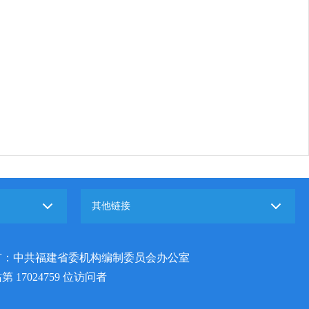
其他链接
有：中共福建省委机构编制委员会办公室
站第
17024759
位访问者