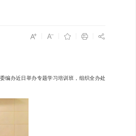
委编办近日举办
专题学习培训
班，
组织
全办处