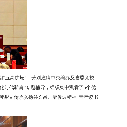
期“五高讲坛”，分别邀请
中央编办及省委党校
化时代新篇
”
专题辅导，组织集中观看了
5个
优
闽讲话
传承弘扬谷文昌、廖俊波精神
”青年读书